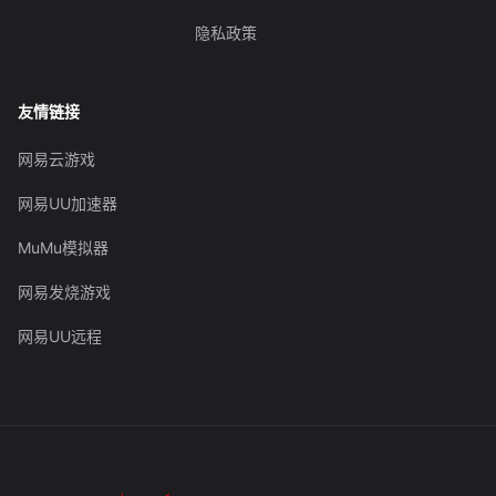
隐私政策
友情链接
网易云游戏
网易UU加速器
MuMu模拟器
网易发烧游戏
网易UU远程