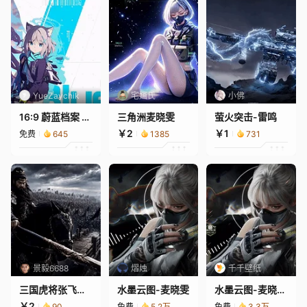
YueZaychik
宅婳氏
小佛
16:9 蔚蓝档案 (Blue Archive) 官网主页动画 (3840*2160)
三角洲麦晓雯
萤火突击-雷鸣
￥2
￥1
免费
645
1385
731
景毅6688
熠烛
千千壁纸
三国虎将张飞・长坂坡封神(适合21:9电脑桌面)
水墨云图-麦晓雯
水墨云图-麦晓雯（战绩展示版）
￥2
90
免费
5.2万
免费
3.3万