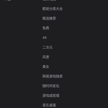
壁纸分类大全
精选推荐
免费
4K
二次元
风景
美女
网易游戏独家
随时间变化
游戏成就墙
音乐桌面