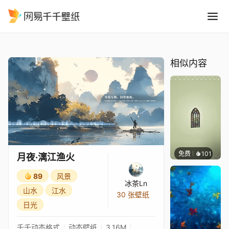
月夜·漓江渔火
精选
月夜·漓江渔火
相似内容
免费
101
木木洗
月夜·漓江渔火
89
风景
冰茶Ln
山水
江水
30 张壁纸
日光
千千动态格式
动态壁纸
3.16M