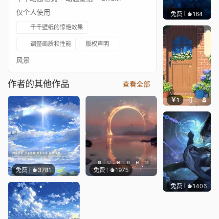
仅个人使用
免费
164
Max
千千壁纸的惊艳效果
调整画质和性能
版权声明
风景
作者的其他作品
查看全部
￥1
叮叮当当
免费
3781
免费
1975
免费
1406
小佛