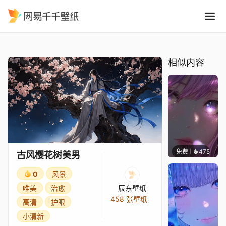
古风樱花树美男
精选
古风樱花树美男
相似内容
免费
475
辰东壁
古风樱花树美男
0
风景
唯美
治愈
辰东壁纸
458 张壁纸
高清
护眼
小清新