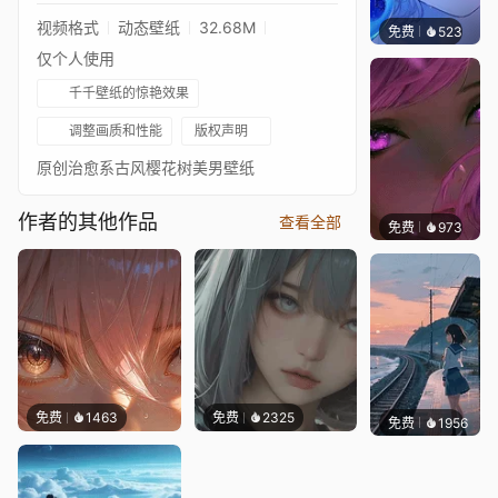
视频格式
动态壁纸
32.68M
免费
523
辰东壁
仅个人使用
千千壁纸的惊艳效果
调整画质和性能
版权声明
原创治愈系古风樱花树美男壁纸
作者的其他作品
查看全部
免费
973
辰东壁
免费
1463
免费
2325
免费
1956
辰东壁