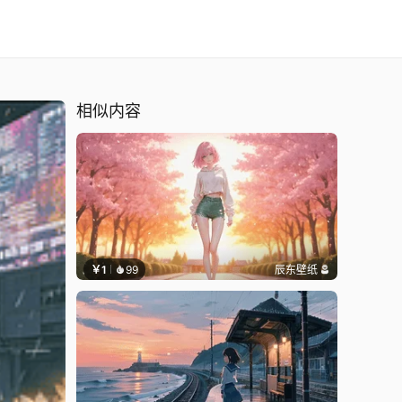
相似内容
￥1
99
辰东壁纸