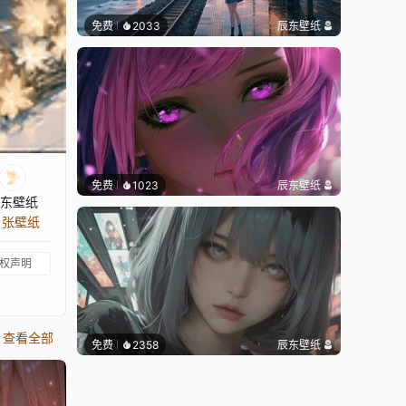
免费
2033
辰东壁纸
免费
1023
辰东壁纸
东壁纸
3 张壁纸
权声明
查看全部
免费
2358
辰东壁纸