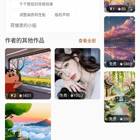
千千壁纸的惊艳效果
￥1
89
叮叮当
调整画质和性能
版权声明
荷塘里的小船
作者的其他作品
查看全部
免费
5869
冰茶L
￥2
5601
免费
1003
免费
550
渔小小