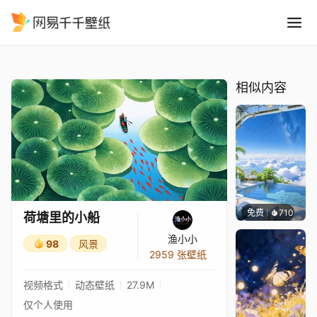
荷塘里的小船
精选
荷塘里的小船
相似内容
免费
710
豆子酱e
荷塘里的小船
渔小小
98
风景
2959 张壁纸
视频格式
动态壁纸
27.9M
仅个人使用