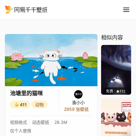
池塘里的猫咪
精选
池塘里的猫咪
相似内容
免费
112
Asuki
池塘里的猫咪
渔小小
411
动物
2959 张壁纸
视频格式
动态壁纸
28.3M
仅个人使用