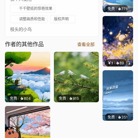
千千壁纸的惊艳效果
免费
778
豆子酱e
调整画质和性能
版权声明
枝头的小鸟
作者的其他作品
查看全部
￥1
89
叮叮当
免费
804
免费
915
免费
351
冰茶Ln