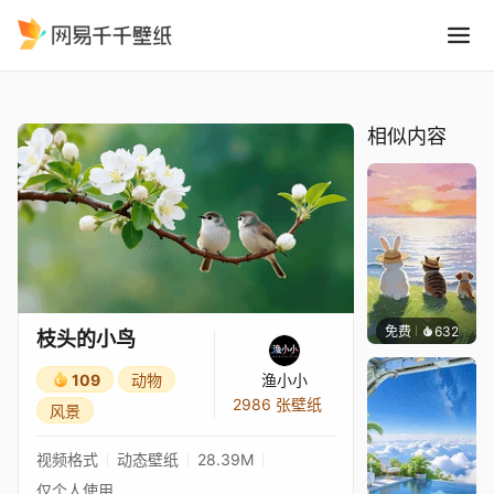
枝头的小鸟
精选
枝头的小鸟
相似内容
免费
632
渔小小
枝头的小鸟
109
动物
渔小小
2986 张壁纸
风景
视频格式
动态壁纸
28.39M
仅个人使用