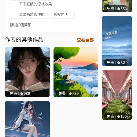
千千壁纸的惊艳效果
免费
550
渔小小
调整画质和性能
版权声明
朦胧的鲜花
作者的其他作品
查看全部
免费
339
冰茶Ln
免费
989
免费
789
免费
160
渔小小