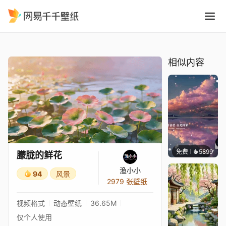
朦胧的鲜花
精选
朦胧的鲜花
相似内容
免费
5899
冰茶L
朦胧的鲜花
渔小小
94
风景
2979 张壁纸
视频格式
动态壁纸
36.65M
仅个人使用