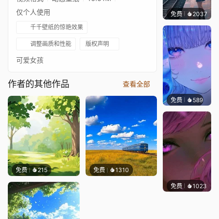
仅个人使用
免费
2037
辰东
千千壁纸的惊艳效果
调整画质和性能
版权声明
可爱女孩
作者的其他作品
查看全部
免费
589
辰东壁
免费
215
免费
1310
免费
1023
辰东