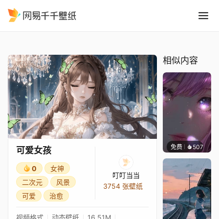
可爱女孩
精选
可爱女孩
相似内容
免费
507
辰东壁
可爱女孩
0
女神
叮叮当当
二次元
风景
3754 张壁纸
可爱
治愈
视频格式
动态壁纸
16.51M