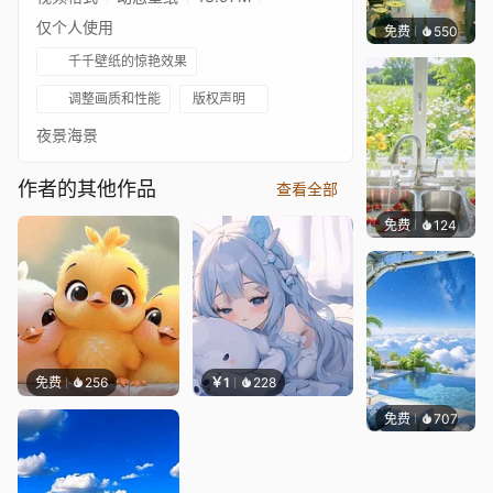
仅个人使用
免费
550
渔小小
千千壁纸的惊艳效果
调整画质和性能
版权声明
夜景海景
作者的其他作品
查看全部
免费
124
豆子酱e
免费
256
￥1
228
免费
707
豆子酱e