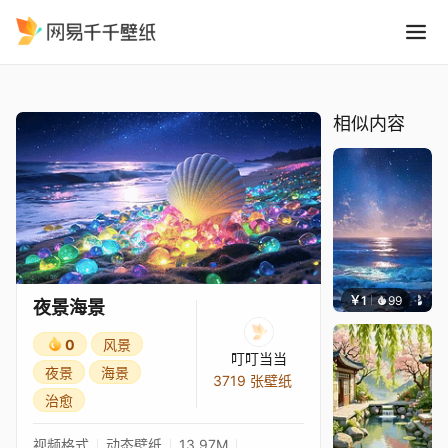
夜景海景
精选
夜景海景
相似内容
￥1
99
叮叮当
夜景海景
0
风景
叮叮当当
夜景
海景
3719 张壁纸
治愈
视频格式
动态壁纸
13.97M