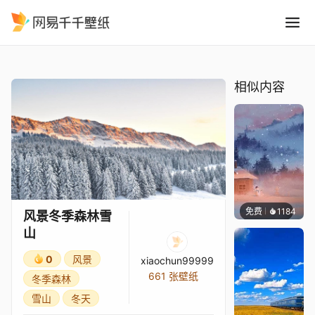
风景冬季森林雪山
精选
风景冬季森林雪山
相似内容
免费
1184
Max
风景冬季森林雪
山
0
风景
xiaochun99999
661 张壁纸
冬季森林
雪山
冬天