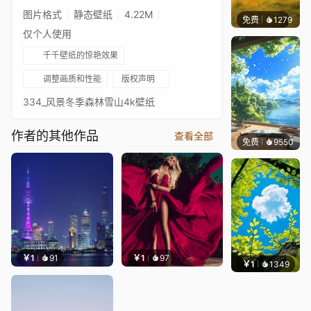
图片格式
静态壁纸
4.22M
免费
1279
叮叮当
仅个人使用
千千壁纸的惊艳效果
调整画质和性能
版权声明
334_风景冬季森林雪山4k壁纸
作者的其他作品
查看全部
免费
9550
叮叮
￥1
91
￥1
97
￥1
1349
渔小