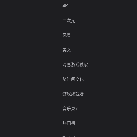
4K
二次元
风景
美女
网易游戏独家
随时间变化
游戏成就墙
音乐桌面
热门榜