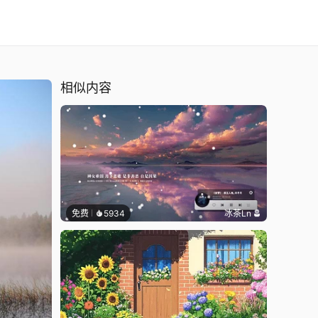
相似内容
免费
5934
冰茶Ln