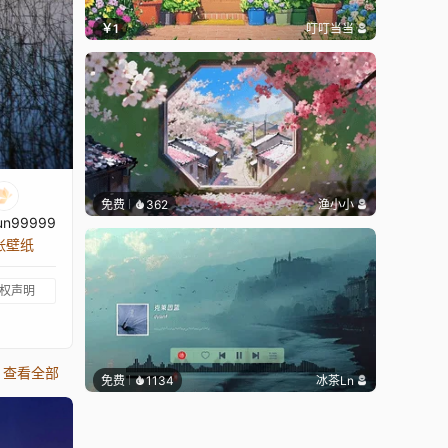
￥1
叮叮当当
免费
362
渔小小
un99999
 张壁纸
权声明
查看全部
免费
1134
冰茶Ln