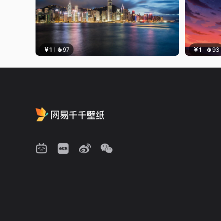
￥1
97
￥1
93