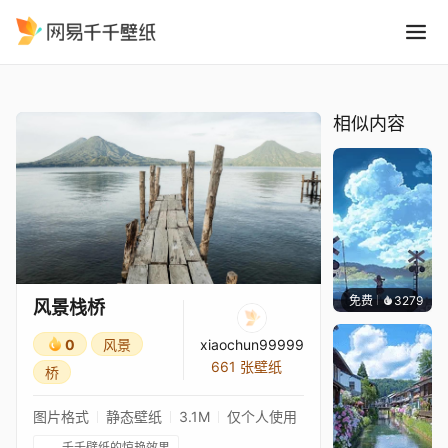
风景栈桥
精选
风景栈桥
相似内容
免费
3279
星梦
风景栈桥
0
风景
xiaochun99999
661 张壁纸
桥
图片格式
静态壁纸
3.1M
仅个人使用
千千壁纸的惊艳效果