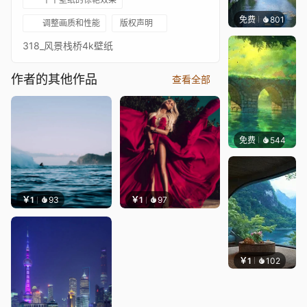
免费
801
叮叮当
调整画质和性能
版权声明
318_风景栈桥4k壁纸
作者的其他作品
查看全部
免费
544
Max
￥1
93
￥1
97
￥1
102
叮叮当