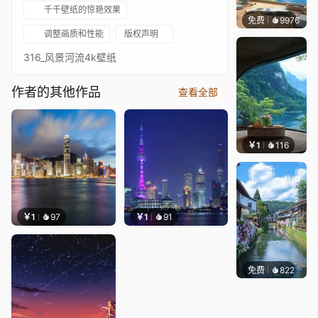
千千壁纸的惊艳效果
免费
9976
叮叮
调整画质和性能
版权声明
316_风景河流4k壁纸
作者的其他作品
查看全部
￥1
116
叮叮当
￥1
97
￥1
91
免费
822
叮叮当