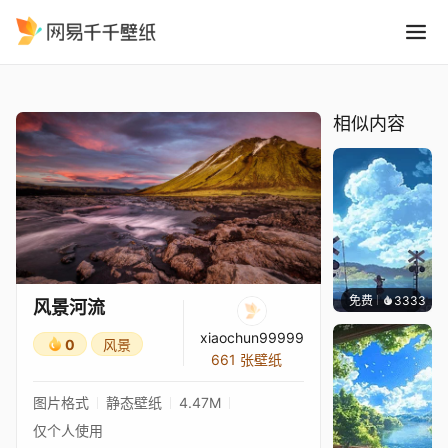
风景河流
精选
风景河流
相似内容
免费
3333
星梦
风景河流
xiaochun99999
0
风景
661 张壁纸
图片格式
静态壁纸
4.47M
仅个人使用