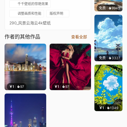
千千壁纸的惊艳效果
免费
9945
叮叮
调整画质和性能
版权声明
290_风景云海云4k壁纸
作者的其他作品
查看全部
免费
3327
星梦
￥1
97
￥1
97
￥1
1349
渔小