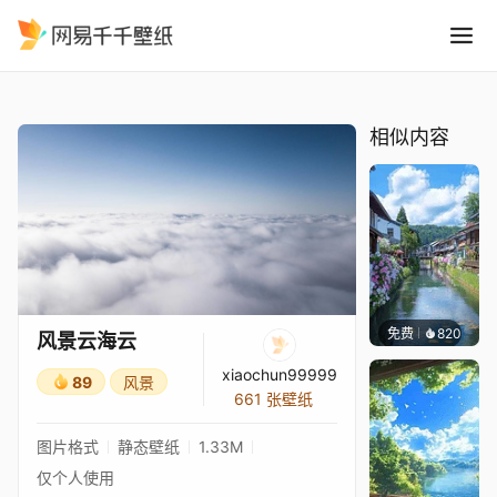
风景云海云
精选
风景云海云
相似内容
免费
820
叮叮当
风景云海云
xiaochun99999
89
风景
661 张壁纸
图片格式
静态壁纸
1.33M
仅个人使用