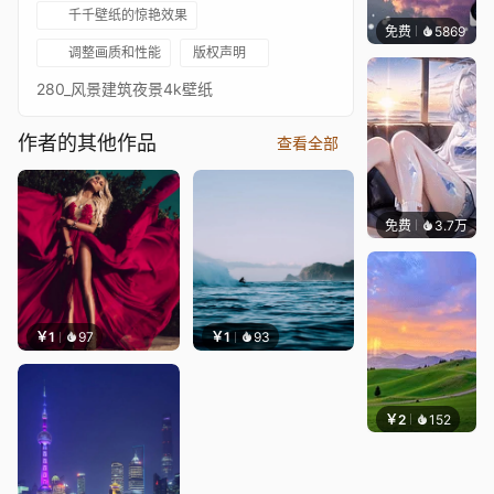
千千壁纸的惊艳效果
免费
5869
冰茶L
调整画质和性能
版权声明
280_风景建筑夜景4k壁纸
作者的其他作品
查看全部
免费
3.7万
豆子酱e
￥1
97
￥1
93
￥2
152
豆子酱e