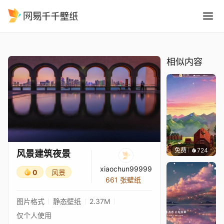
风景建筑夜景
精选
风景建筑夜景
相似内容
免费
724
鲨鲨啊
风景建筑夜景
xiaochun99999
0
风景
661 张壁纸
图片格式
静态壁纸
2.37M
仅个人使用