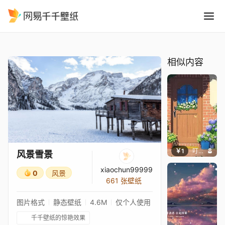
风景雪景
精选
风景雪景
相似内容
￥1
叮叮当当
风景雪景
xiaochun99999
0
风景
661 张壁纸
图片格式
静态壁纸
4.6M
仅个人使用
千千壁纸的惊艳效果