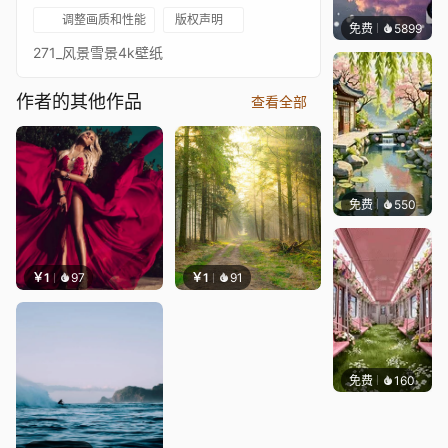
调整画质和性能
版权声明
免费
5899
冰茶L
271_风景雪景4k壁纸
作者的其他作品
查看全部
免费
550
渔小小
￥1
97
￥1
91
免费
160
渔小小