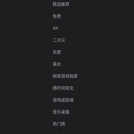
精选推荐
免费
4K
二次元
风景
美女
网易游戏独家
随时间变化
游戏成就墙
音乐桌面
热门榜