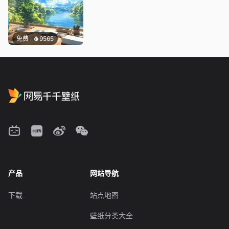
免费
9565
产品
网站导航
下载
站点地图
壁纸分类大全