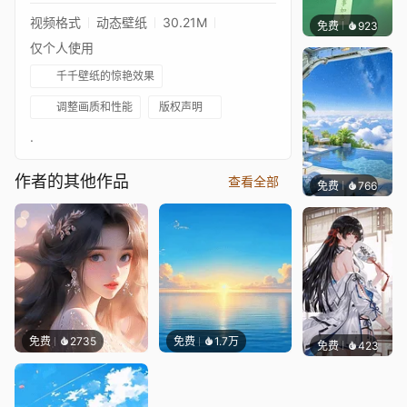
视频格式
动态壁纸
30.21M
免费
923
好看壁
仅个人使用
千千壁纸的惊艳效果
调整画质和性能
版权声明
.
作者的其他作品
查看全部
免费
766
豆子酱e
免费
2735
免费
1.7万
免费
423
豆子酱e