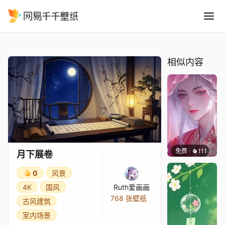
月下展卷
精选
月下展卷
相似内容
免费
111
豆子酱e
月下展卷
0
风景
4K
国风
Ruth爱画画
768 张壁纸
古风建筑
室内场景