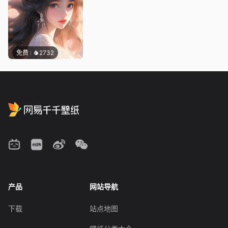
免费
2732
产品
网站导航
下载
站点地图