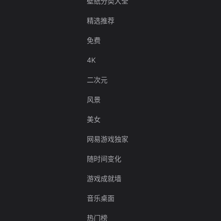
壁纸分类大全
精选推荐
免费
4K
二次元
风景
美女
网易游戏独家
随时间变化
游戏成就墙
音乐桌面
热门榜