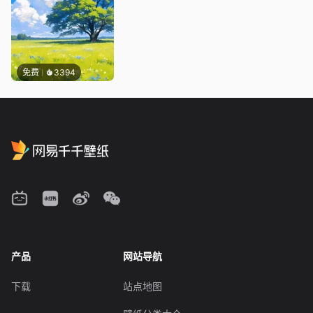
免费
3394
产品
网站导航
下载
站点地图