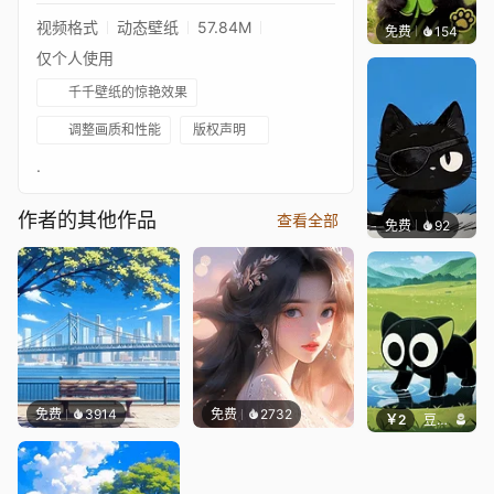
视频格式
动态壁纸
57.84M
免费
154
豆子酱e
仅个人使用
千千壁纸的惊艳效果
调整画质和性能
版权声明
.
作者的其他作品
查看全部
免费
92
渔小小
免费
3914
免费
2732
￥2
豆子酱edda