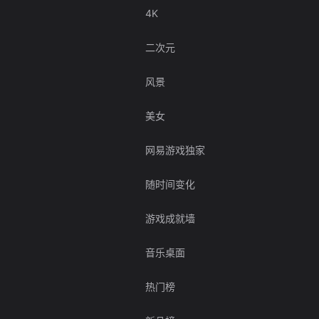
4K
二次元
风景
美女
网易游戏独家
随时间变化
游戏成就墙
音乐桌面
热门榜