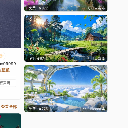
免费
822
叮叮当当
￥1
97
叮叮当当
un99999
 张壁纸
权声明
查看全部
免费
775
豆子酱edda