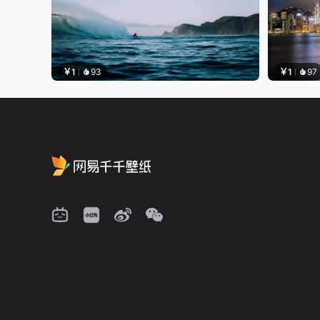
￥1
93
￥1
97