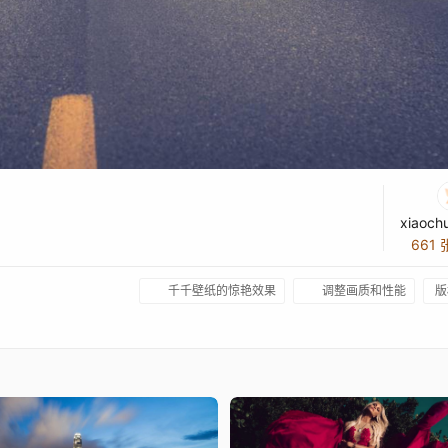
xiaoch
661
千千壁纸的惊艳效果
调整画质和性能
版