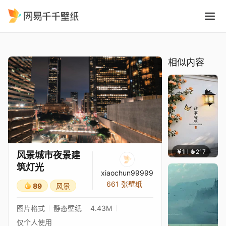
风景城市夜景建筑灯光
精选
风景城市夜景建筑灯光
相似内容
￥1
217
渔小小
风景城市夜景建
筑灯光
xiaochun99999
661 张壁纸
89
风景
图片格式
静态壁纸
4.43M
仅个人使用