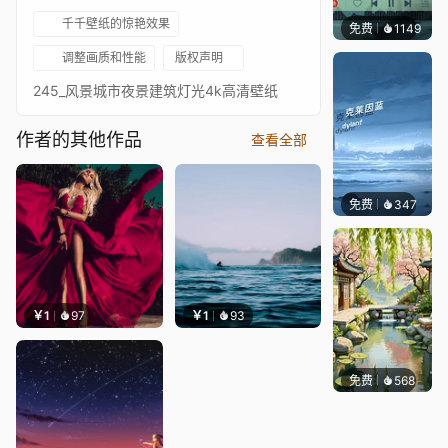
千千壁纸的惊艳效果
免费
1149
冰茶L
调整画质和性能
版权声明
245_风景城市夜景建筑灯光4k高清壁纸
作者的其他作品
查看全部
免费
347
冰茶Ln
￥1
97
￥1
93
免费
568
渔小小