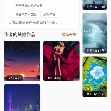
千千壁纸的惊艳效果
免费
3318
星梦
调整画质和性能
版权声明
大海风景蓝天白云海岸线4k图片
作者的其他作品
查看全部
免费
1.8万
Salyu
￥1
93
￥1
97
￥1
1349
渔小