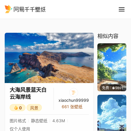
大海风景蓝天白云海岸线
精选
大海风景蓝天白云海岸线
相似内容
免费
9891
叮叮当
大海风景蓝天白
云海岸线
xiaochun99999
661 张壁纸
0
风景
图片格式
静态壁纸
4.63M
仅个人使用