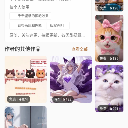
仅个人使用
免费
128
豆子酱e
千千壁纸的惊艳效果
调整画质和性能
版权声明
原创，关注追更，持续更新，各类型壁纸，各平台同名
作者的其他作品
查看全部
免费
135
好看壁
免费
874
￥1
122
免费
271
豆子酱e