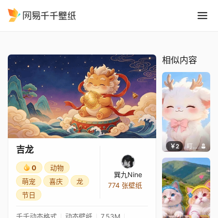
吉龙
精选
吉龙
相似内容
￥2
叮叮当当
吉龙
0
动物
巽九Nine
萌宠
喜庆
龙
774 张壁纸
节日
千千动态格式
动态壁纸
7.53M