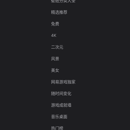
壁纸分类大全
精选推荐
免费
4K
二次元
风景
美女
网易游戏独家
随时间变化
游戏成就墙
音乐桌面
热门榜