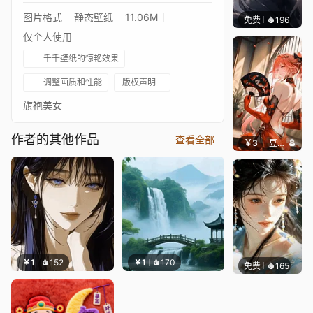
图片格式
静态壁纸
11.06M
免费
196
好看壁
仅个人使用
千千壁纸的惊艳效果
调整画质和性能
版权声明
旗袍美女
作者的其他作品
查看全部
￥3
豆子酱edda
￥1
152
￥1
170
免费
165
渔小小