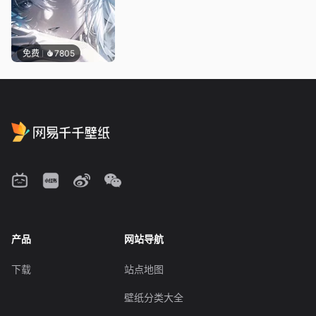
免费
7805
产品
网站导航
下载
站点地图
壁纸分类大全