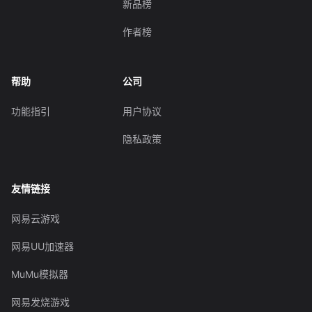
新品榜
作者榜
帮助
公司
功能指引
用户协议
隐私政策
友情链接
网易云游戏
网易UU加速器
MuMu模拟器
网易发烧游戏