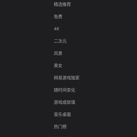
精选推荐
免费
4K
二次元
风景
美女
网易游戏独家
随时间变化
游戏成就墙
音乐桌面
热门榜