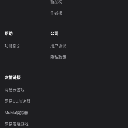
新品榜
作者榜
帮助
公司
功能指引
用户协议
隐私政策
友情链接
网易云游戏
网易UU加速器
MuMu模拟器
网易发烧游戏