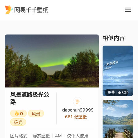
风景道路极光公路
精选
风景道路极光公路
相似内容
免费
339
冰茶Ln
风景道路极光公
路
xiaochun99999
0
风景
661 张壁纸
极光
图片格式
静态壁纸
4M
仅个人使用