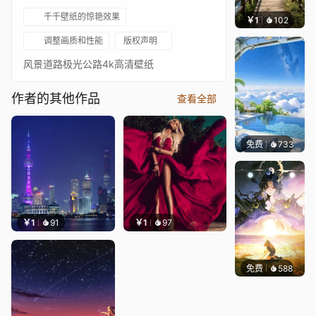
千千壁纸的惊艳效果
￥1
102
叮叮当
调整画质和性能
版权声明
风景道路极光公路4k高清壁纸
作者的其他作品
查看全部
免费
733
豆子酱e
￥1
91
￥1
97
免费
588
小鬼