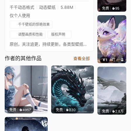
千千动态格式
动态壁纸
5.88M
免费
95
辰东壁
仅个人使用
千千壁纸的惊艳效果
调整画质和性能
版权声明
原创，关注追更，持续更新，各类型壁纸，各平台同名
作者的其他作品
查看全部
￥1
叮叮当当
免费
4957
免费
830
免费
2.8万
IMMO