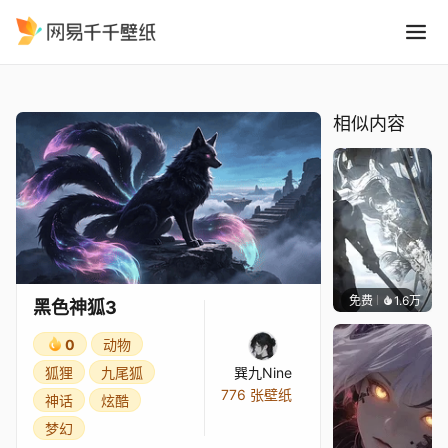
黑色神狐3
精选
黑色神狐3
相似内容
免费
1.6万
IMMO
黑色神狐3
0
动物
狐狸
九尾狐
巽九Nine
776 张壁纸
神话
炫酷
梦幻