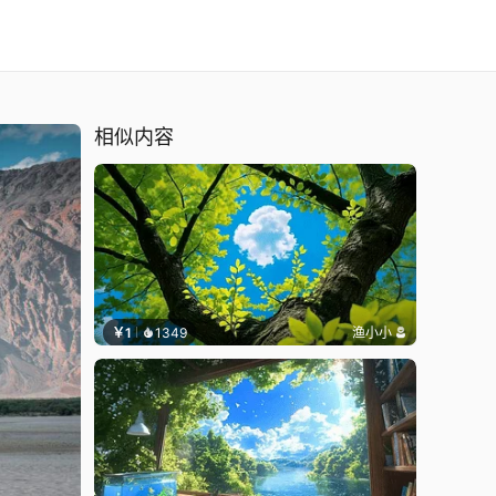
相似内容
￥1
1349
渔小小