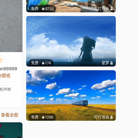
免费
9756
叮叮当当
免费
174
星梦
un99999
 张壁纸
权声明
查看全部
免费
1286
叮叮当当