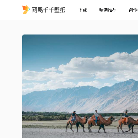
下载
精选推荐
创作
蓝天白云风景戈壁骆驼
精选
蓝天白云风景戈壁骆驼