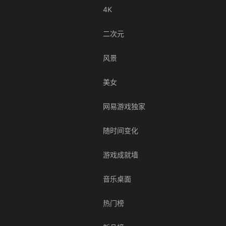
4K
二次元
风景
美女
网易游戏独家
随时间变化
游戏成就墙
音乐桌面
热门榜