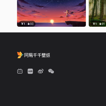
￥1
93
￥1
91