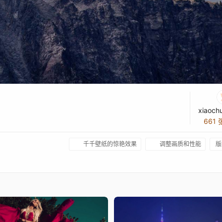
xiaoch
661
千千壁纸的惊艳效果
调整画质和性能
版