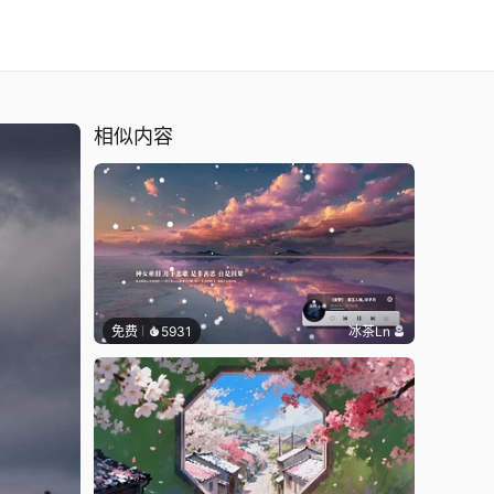
相似内容
免费
5931
冰茶Ln