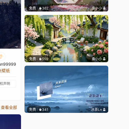
免费
362
渔小小
免费
559
渔小小
un99999
 张壁纸
权声明
查看全部
免费
341
冰茶Ln