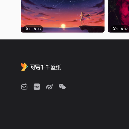
￥1
93
￥1
97