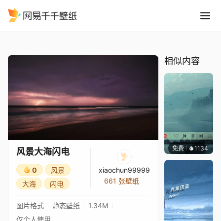
风景大海闪电
精选
风景大海闪电
相似内容
免费
1134
冰茶L
风景大海闪电
0
风景
xiaochun99999
661 张壁纸
大海
闪电
图片格式
静态壁纸
1.34M
仅个人使用