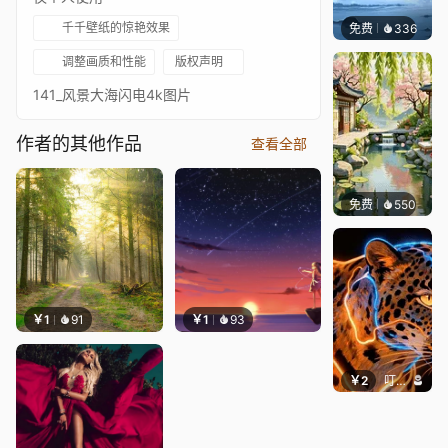
千千壁纸的惊艳效果
免费
336
冰茶Ln
调整画质和性能
版权声明
141_风景大海闪电4k图片
作者的其他作品
查看全部
免费
550
渔小小
￥1
91
￥1
93
￥2
叮叮当当