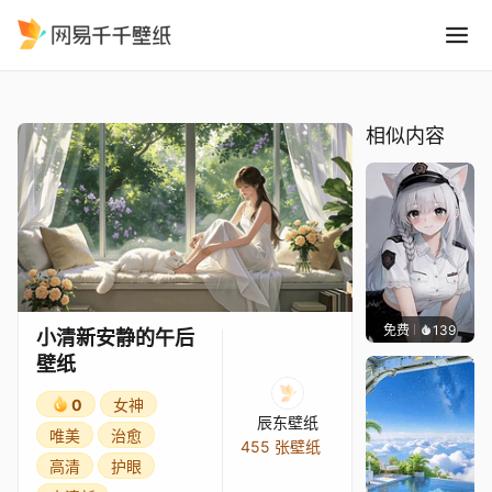
小清新安静的午后壁纸
精选
小清新安静的午后壁纸
相似内容
免费
139
渔小小
小清新安静的午后
壁纸
0
女神
辰东壁纸
唯美
治愈
455 张壁纸
高清
护眼