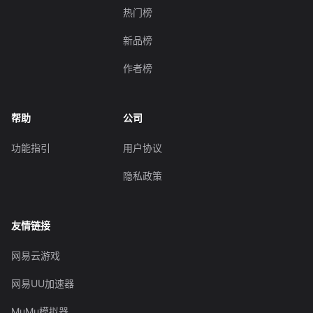
热门榜
新品榜
作者榜
帮助
公司
功能指引
用户协议
隐私政策
友情链接
网易云游戏
网易UU加速器
MuMu模拟器