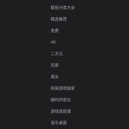
壁纸分类大全
精选推荐
免费
4K
二次元
风景
美女
网易游戏独家
随时间变化
游戏成就墙
音乐桌面