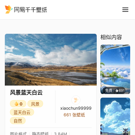
风景蓝天白云
精选
风景蓝天白云
相似内容
免费
691
豆子酱e
风景蓝天白云
0
风景
xiaochun99999
蓝天白云
661 张壁纸
自然
图片格式
静态壁纸
3.84M