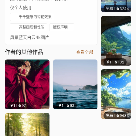
仅个人使用
免费
3244
星梦
千千壁纸的惊艳效果
调整画质和性能
版权声明
风景蓝天白云4k图片
作者的其他作品
查看全部
￥1
102
叮叮当
￥1
97
￥1
93
免费
9433
叮叮