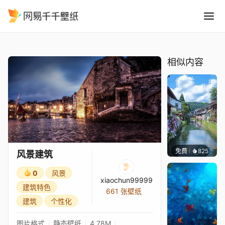
风景建筑
精选
风景建筑
相似内容
免费
825
叮叮当
风景建筑
0
风景
xiaochun99999
建筑特色
661 张壁纸
建筑
个性化
图片格式
静态壁纸
4.78M