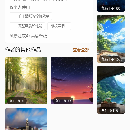
仅个人使用
免费
180
Max
千千壁纸的惊艳效果
调整画质和性能
版权声明
风景建筑4k高清壁纸
作者的其他作品
查看全部
免费
1.0万
叮叮当
￥1
91
￥1
93
￥1
116
叮叮当