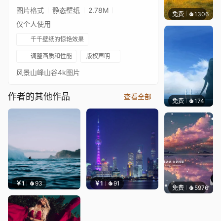
图片格式
静态壁纸
2.78M
免费
1306
叮叮
仅个人使用
千千壁纸的惊艳效果
调整画质和性能
版权声明
风景山峰山谷4k图片
作者的其他作品
查看全部
免费
174
星梦
￥1
93
￥1
91
免费
5976
冰茶L