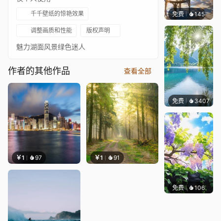
千千壁纸的惊艳效果
免费
145
渔小小
调整画质和性能
版权声明
魅力湖面风景绿色迷人
作者的其他作品
查看全部
免费
3407
豆子酱
￥1
97
￥1
91
免费
106
渔小小