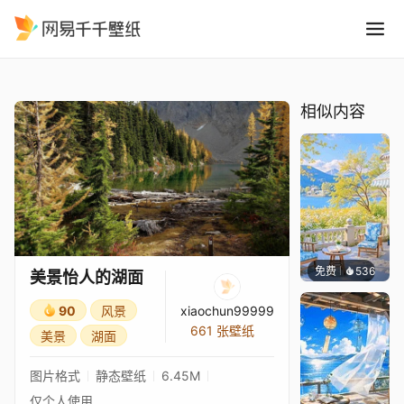
美景怡人的湖面
精选
美景怡人的湖面
相似内容
免费
536
豆子酱e
美景怡人的湖面
90
风景
xiaochun99999
661 张壁纸
美景
湖面
图片格式
静态壁纸
6.45M
仅个人使用