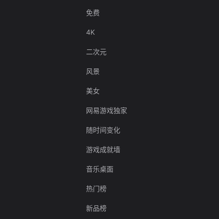
免费
4K
二次元
风景
美女
网易游戏独家
随时间变化
游戏成就墙
音乐桌面
热门榜
新品榜