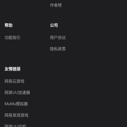
作者榜
帮助
公司
功能指引
用户协议
隐私政策
友情链接
网易云游戏
网易UU加速器
MuMu模拟器
网易发烧游戏
网易UU远程