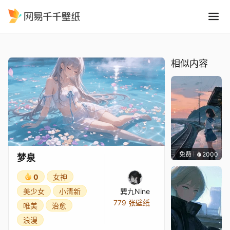
梦泉
精选
梦泉
相似内容
免费
2000
辰东
梦泉
0
女神
美少女
小清新
巽九Nine
779 张壁纸
唯美
治愈
浪漫