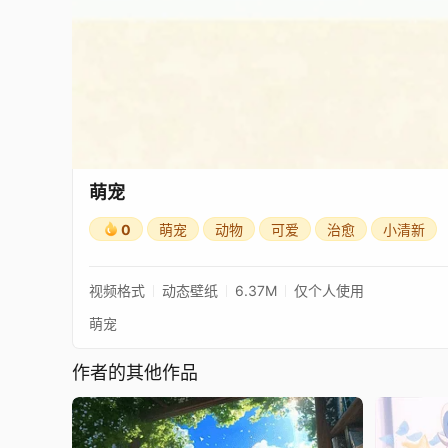
萌宠
0
萌宠
动物
可爱
治愈
小清新
视频格式
动态壁纸
6.37M
仅个人使用
萌宠
作者的其他作品