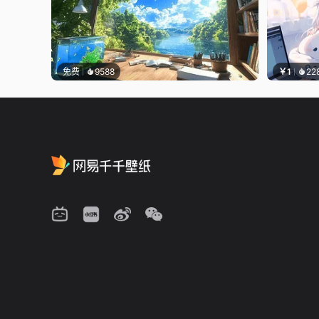
免费
9588
￥1
22