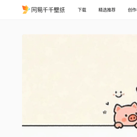
下载
精选推荐
创作
萌宠
精选
萌宠