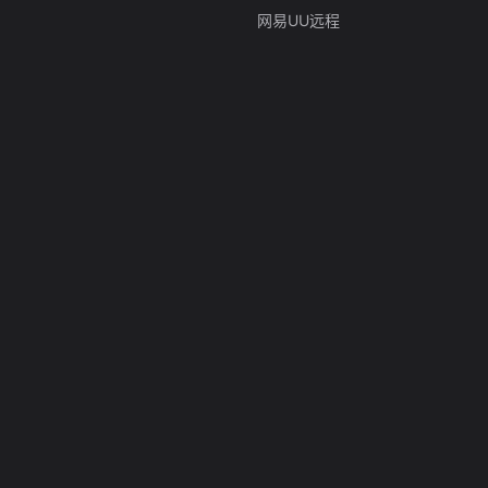
网易UU远程