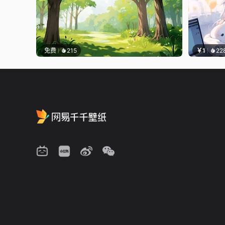
免费
215
￥1
22