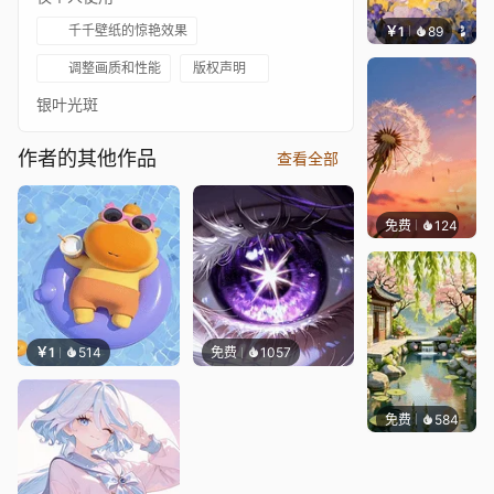
千千壁纸的惊艳效果
￥1
89
叮叮当
调整画质和性能
版权声明
银叶光斑
作者的其他作品
查看全部
免费
124
渔小小
￥1
514
免费
1057
免费
584
渔小小