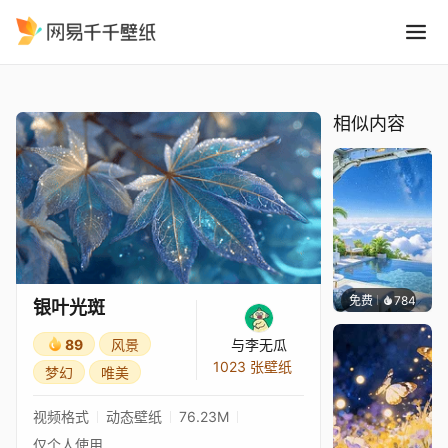
银叶光斑
精选
银叶光斑
相似内容
免费
784
豆子酱e
银叶光斑
89
风景
与李无瓜
1023 张壁纸
梦幻
唯美
视频格式
动态壁纸
76.23M
仅个人使用