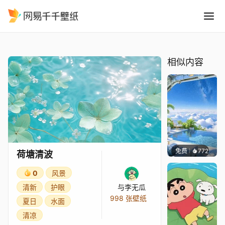
荷塘清波
精选
荷塘清波
相似内容
免费
772
豆子酱e
荷塘清波
0
风景
清新
护眼
与李无瓜
998 张壁纸
夏日
水面
清凉