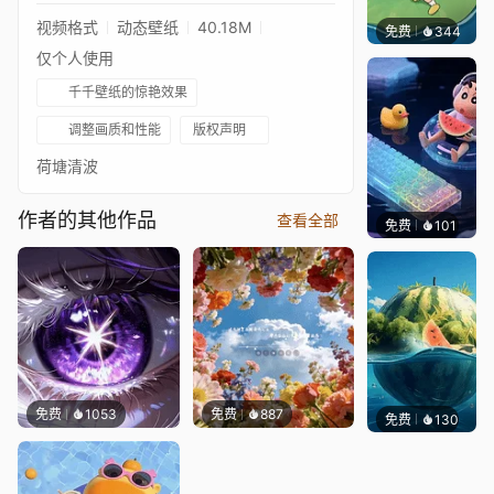
视频格式
动态壁纸
40.18M
免费
344
好看壁
仅个人使用
千千壁纸的惊艳效果
调整画质和性能
版权声明
荷塘清波
作者的其他作品
查看全部
免费
101
好看壁
免费
1053
免费
887
免费
130
渔小小