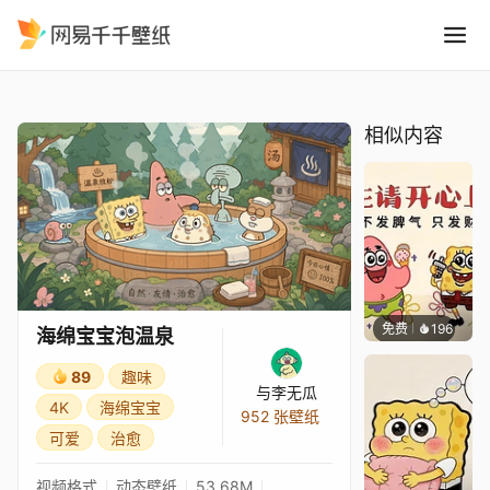
海绵宝宝泡温泉
精选
海绵宝宝泡温泉
相似内容
免费
196
渔小小
海绵宝宝泡温泉
89
趣味
与李无瓜
4K
海绵宝宝
952 张壁纸
可爱
治愈
视频格式
动态壁纸
53.68M