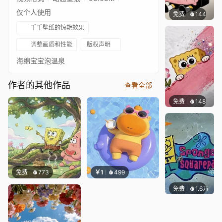
仅个人使用
免费
144
渔小小
千千壁纸的惊艳效果
调整画质和性能
版权声明
海绵宝宝泡温泉
作者的其他作品
查看全部
免费
148
渔小小
免费
773
￥1
499
免费
1.6万
可我是