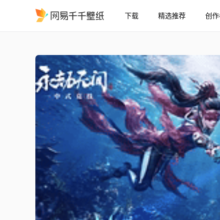
下载
精选推荐
创作
永劫无间 水陆双栖战场支
精选
永劫无间 水陆双栖战场（支持素材更换）