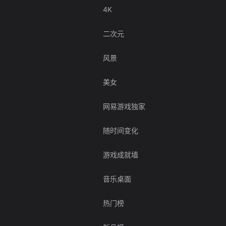
4K
二次元
风景
美女
网易游戏独家
随时间变化
游戏成就墙
音乐桌面
热门榜