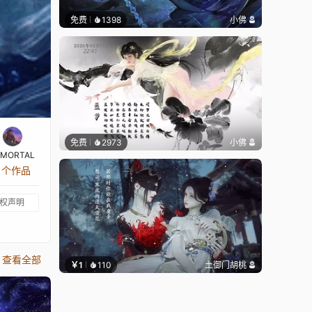
免费
1398
小佛
免费
2973
小佛
MMORTAL
6 个作品
权声明
查看全部
￥1
110
土御门胡桃