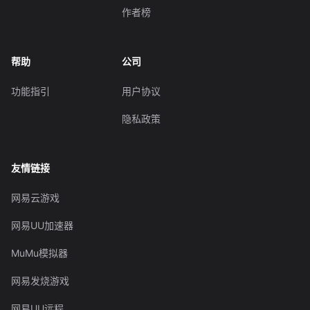
作者榜
帮助
公司
功能指引
用户协议
隐私政策
友情链接
网易云游戏
网易UU加速器
MuMu模拟器
网易发烧游戏
网易UU远程