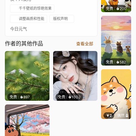
千千壁纸的惊艳效果
免费
200
渔小小
调整画质和性能
版权声明
今日元气
作者的其他作品
查看全部
免费
582
渔小小
免费
897
免费
1003
￥2
偶然