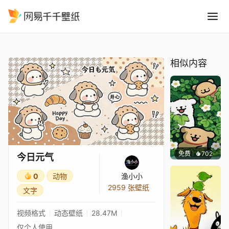
今日元气
精选
今日元气
相似内容
免费
702
渔小小
今日元气
0
动物
渔小小
2959 张壁纸
文字
视频格式
动态壁纸
28.47M
仅个人使用